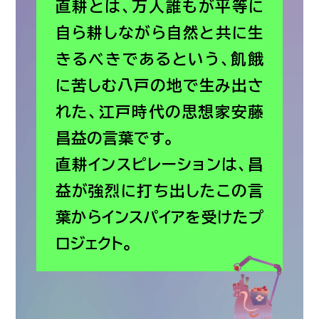
直耕とは、万人誰もが平等に
自ら耕しながら自然と共に生
きるべきであるという、飢餓
に苦しむ八戸の地で生み出さ
れた、江戸時代の思想家安藤
昌益の言葉です。
直耕インスピレーションは、昌
益が強烈に打ち出したこの言
葉からインスパイアを受けたプ
ロジェクト。