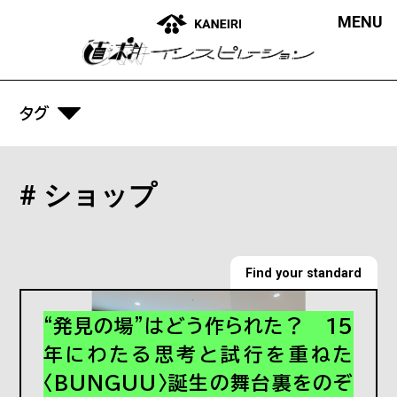
MENU
Find your standard
タグ
# DX
つぎの働き方研究所
# ショップ
# イベント
What a WORK PLACE！
# オフィス
偏愛オフィスカタログ
# カルチャー
Find your standard
Source of ideas
# ショップ
“発見の場”はどう作られた？ 15
# ローカル
ABOUT
年にわたる思考と試行を重ねた
# 働き方
〈BUNGUU〉誕生の舞台裏をのぞ