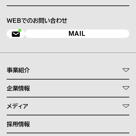
WEBでのお問い合わせ
MAIL
事業紹介
ワークスタイルDXソリューション
企業情報
医療介護福祉DXソリューション
代表あいさつ
オフィスプランニング
メディア
理念
文具と事務機器
Find your standard
会社概要
採用情報
SHOPS
つぎの働き方研究所
沿革