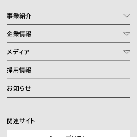
事業紹介
ワークスタイルDXソリューション
企業情報
医療介護福祉DXソリューション
代表あいさつ
オフィスプランニング
メディア
理念
文具と事務機器
Find your standard
会社概要
採用情報
SHOPS
つぎの働き方研究所
沿革
ローカルデザイン
What a WORK PLACE!
お知らせ
偏愛オフィスカタログ
Source of ideas
関連サイト