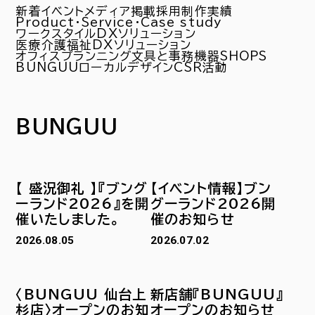
新着
イベント
メディア掲載
採用
制作実績
Product・Service・Case study
ワークスタイルDXソリューション
医療介護福祉DXソリューション
オフィスプランニング
文具と事務機器
SHOPS
BUNGUU
ローカルデザイン
CSR活動
BUNGUU
【 盛況御礼 】『ブング
【イベント情報】ブン
ーランド2026』を開
グーランド2026開
催いたしました。
催のお知らせ
2026.08.05
2026.07.02
〈BUNGUU 仙台上
新店舗『BUNGUU』
杉店〉オープンのお知
オープンのお知らせ