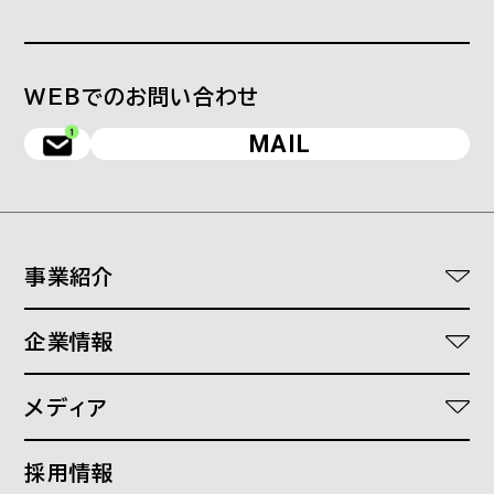
WEBでのお問い合わせ
MAIL
事業紹介
ワークスタイルDXソリューション
企業情報
医療介護福祉DXソリューション
代表あいさつ
オフィスプランニング
メディア
理念
文具と事務機器
Find your standard
会社概要
採用情報
SHOPS
つぎの働き方研究所