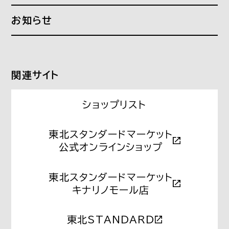
沿革
ローカルデザイン
What a WORK PLACE!
お知らせ
偏愛オフィスカタログ
Source of ideas
関連サイト
ショップリスト
東北スタンダードマーケット
公式オンラインショップ
東北スタンダードマーケット
キナリノモール店
東北STANDARD