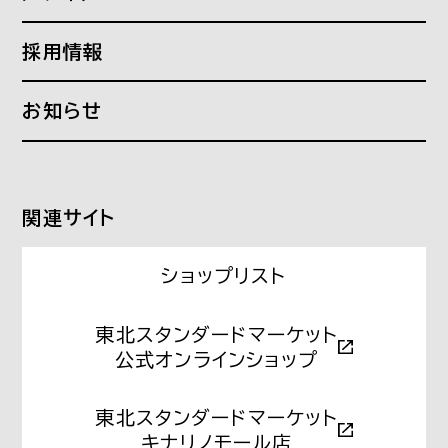
理念
文具と事務機器
Find your standard
会社概要
採用情報
SHOPS
つぎの働き方研究所
沿革
ローカルデザイン
What a WORK PLACE!
お知らせ
偏愛オフィスカタログ
Source of ideas
関連サイト
ショップリスト
東北スタンダードマーケット
公式オンラインショップ
東北スタンダードマーケット
キナリノモール店